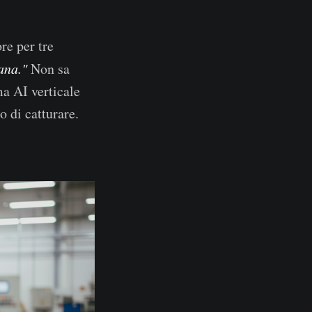
re per tre
ana."
Non sa
ma AI verticale
 di catturare.