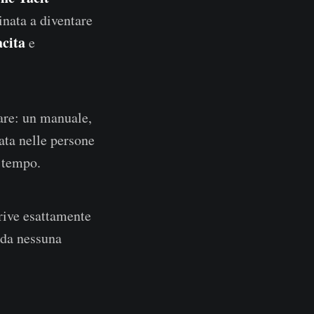
inata a diventare
acita
e
iare: un manuale,
rata nelle persone
l tempo.
crive esattamente
 da nessuna