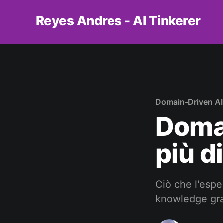
Reyes Andres - AI Tinkerer
Domain-Driven AI
Doma
più d
Ciò che l'espe
knowledge grap