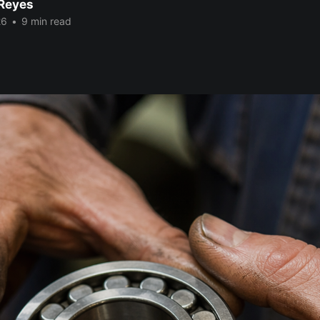
Reyes
26
•
9 min read