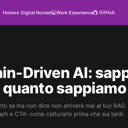
GitHub
Home
✈️ Digital Nomad
💻Work Experience
in-Driven AI: sap
i quanto sappiamo 
rto sa ma non dice non arriverà mai al tuo RAG.
h e CTA: come catturarlo prima che sia tardi.