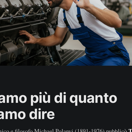
amo più di quanto
amo dire
T
mico e filosofo Michael Polanyi (1891-1976) pubblicò