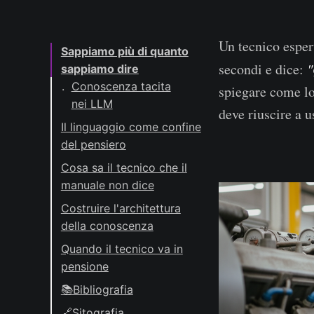
Un tecnico esper
Sappiamo più di quanto
secondi e dice:
"
sappiamo dire
Conoscenza tacita
spiegare come lo
nei LLM
deve riuscire a 
Il linguaggio come confine
del pensiero
Giochi linguistici
Cosa sa il tecnico che il
manuale non dice
Costruire l'architettura
della conoscenza
Ontologie e
Quando il tecnico va in
Vocabolari
pensione
Controllati
📚Bibliografia
Knowledge Graphs
🔗Sitografia