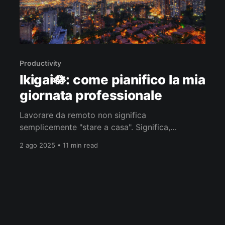
Productivity
Ikigai🪷: come pianifico la mia
giornata professionale
Lavorare da remoto non significa
semplicemente "stare a casa". Significa,
piuttosto, costruire ogni giorno un equilibrio
2 ago 2025 • 11 min read
sottile tra produttività, benessere e autonomia.
Ma come si struttura davvero la giornata di chi
lavora a distanza? Quali sono le abitudini che
fanno la differenza? Ikigai🪷: Trovare il proprio
ritmo naturale