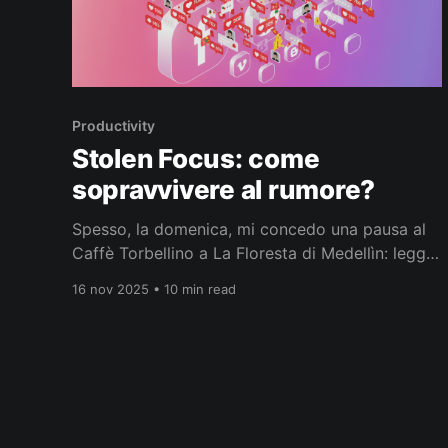
Productivity
Stolen Focus: come
sopravvivere al rumore?
Spesso, la domenica, mi concedo una pausa al
Caffè Torbellino a La Floresta di Medellìn: leggo,
sorseggio il caffè e osservo il mondo intorno a
16 nov 2025 • 10 min read
me, mentre il tempo sembra rallentare e ogni
dettaglio diventa più vivido. Proprio in uno di
questi momenti ho terminato di leggere
l'edizione