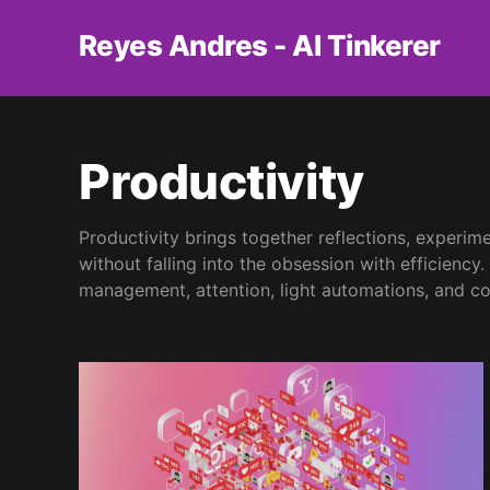
Reyes Andres - AI Tinkerer
Productivity
Productivity brings together reflections, experim
without falling into the obsession with efficienc
management, attention, light automations, and cogn
productivity as a situated and human practice—no
doing better, with greater awareness.