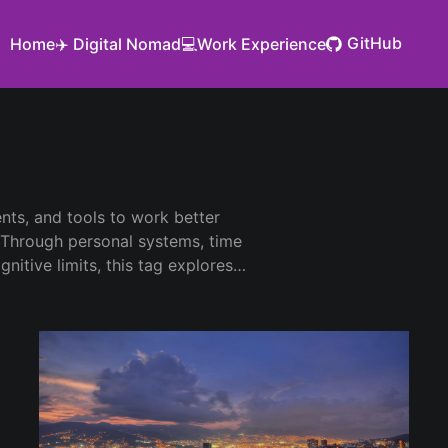
GitHub
Home
✈️ Digital Nomad
💻Work Experience
ents, and tools to work better
y. Through personal systems, time
itive limits, this tag explores
t doing more at all costs, but