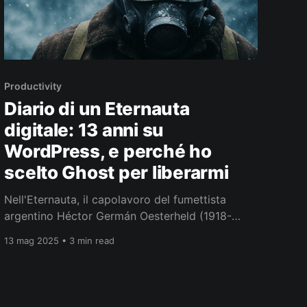
Productivity
Diario di un Eternauta
digitale: 13 anni su
WordPress, e perché ho
scelto Ghost per liberarmi
Nell'Eternauta, il capolavoro del fumettista
argentino Héctor Germán Oesterheld (1918-
1978), una misteriosa "neve fosforescente"
13 mag 2025 • 3 min read
trasforma radicalmente Buenos Aires,
costringendo i protagonisti ad adattarsi a un
mondo completamente cambiato. Mi sono
sentito un po' come Juan Salvo, il protagonista,