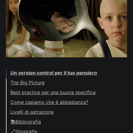
Un version control per il tuo pensiero
The Big Picture
Best practice per una buona specifica
1. Risultati attesi osservabili
Come capiamo che è abbastanza?
2. Confini in-scope e out-of-scope
Livelli di astrazione
3. Vincoli e assunzioni
📚Bibliografia
4. Decisioni già prese
2006
🔗Sitografia