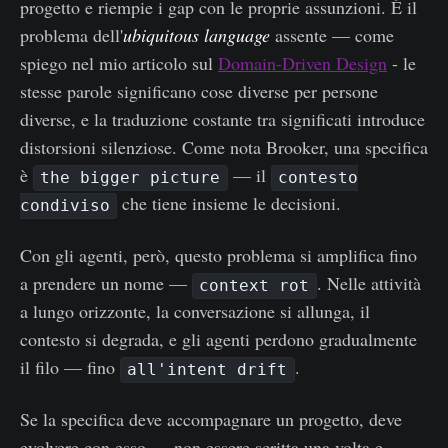
progetto e riempie i gap con le proprie assunzioni. È il
problema dell'
ubiquitous language
assente — come
spiego nel mio articolo sul
Domain-Driven Design
- le
stesse parole significano cose diverse per persone
diverse, e la traduzione costante tra significati introduce
distorsioni silenziose. Come nota Brooker, una specifica
è
— il
the bigger picture
contesto
che tiene insieme le decisioni.
condiviso
Con gli agenti, però, questo problema si amplifica fino
a prendere un nome —
. Nelle attività
context rot
a lungo orizzonte, la conversazione si allunga, il
contesto si degrada, e gli agenti perdono gradualmente
il filo — fino
.
all'intent drift
Se la specifica deve accompagnare un progetto, deve
evolvere con esso — non essere scritta una volta e