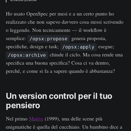
5. Scomposizione in task
2025
Ho usato OpenSpec per mesi e a un certo punto ho
6. Criteri di verifica
2026
realizzato che non sapevo davvero cosa stessi scrivendo
o leggendo. Non tecnicamente — il workflow è
semplice:
genera proposta,
/opsx:propose
specifiche, design e task;
esegue;
/opsx:apply
chiude il ciclo. Ma cosa rende una
/opsx:archive
specifica una buona specifica? Cosa ci va dentro,
perché, e come si fa a sapere quando è abbastanza?
Un version control per il tuo
pensiero
Nel primo
Matrix
(1999), una delle scene più
enigmatiche è quella del cucchiaio. Un bambino dice a