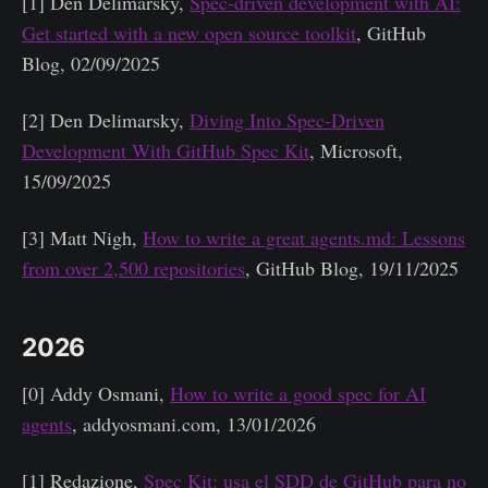
[1] Den Delimarsky,
Spec-driven development with AI:
Get started with a new open source toolkit
, GitHub
Blog, 02/09/2025
[2] Den Delimarsky,
Diving Into Spec-Driven
Development With GitHub Spec Kit
, Microsoft,
15/09/2025
[3] Matt Nigh,
How to write a great agents.md: Lessons
from over 2,500 repositories
, GitHub Blog, 19/11/2025
2026
[0] Addy Osmani,
How to write a good spec for AI
agents
, addyosmani.com, 13/01/2026
[1] Redazione,
Spec Kit: usa el SDD de GitHub para no