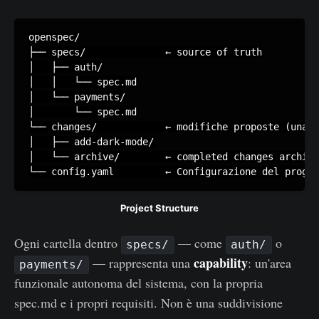
openspec/

├── specs/              ← source of truth

│   ├── auth/

│   │   └── spec.md

│   └── payments/

│       └── spec.md

└── changes/            ← modifiche proposte (una f
│   ├── add-dark-mode/

│   └── archive/        ← completed changes archive
└── config.yaml         ← Configurazione del proget
Project Structure
Ogni cartella dentro
— come
o
specs/
auth/
capability
— rappresenta una
: un'area
payments/
funzionale autonoma del sistema, con la propria
spec.md e i propri requisiti. Non è una suddivisione