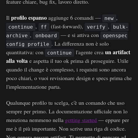
feature chiare, bug fix, lavoro diretto.
profilo espanso
Il
aggiunge 6 comandi —
,
new
,
(fast-forward),
,
continue
ff
verify
bulk-
,
— e si attiva con
archive
onboard
openspec
. La differenza non è solo
config profile
un artifact
quantitativa: con
l'agente crea
continue
alla volta
e aspetta il tuo ok prima di proseguire. Utile
quando il change è complesso, i requisiti sono ancora
poco chiari, o vuoi revisionare design e specs prima che
l'implementazione parta.
Qualunque profilo tu scelga, c'è un comando che uso
sempre per primo. La documentazione ufficiale non lo
menziona nemmeno nella
getting started
— eppure per
me è il più importante. Non scrive una riga di codice.
Non genera nessun artifact. Ti permette di pensare ad