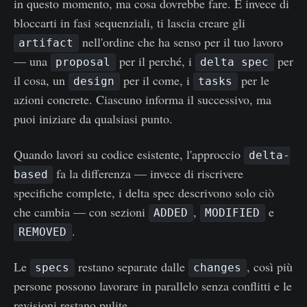
in questo momento, ma cosa dovrebbe fare. E invece di
bloccarti in fasi sequenziali, ti lascia creare gli
nell'ordine che ha senso per il tuo lavoro
artifact
— una
per il perché, i
per
proposal
delta spec
il cosa, un
per il come, i
per le
design
tasks
azioni concrete. Ciascuno informa il successivo, ma
puoi iniziare da qualsiasi punto.
Quando lavori su codice esistente, l'approccio
delta-
fa la differenza — invece di riscrivere
based
specifiche complete, i delta spec descrivono solo ciò
che cambia — con sezioni
,
e
ADDED
MODIFIED
.
REMOVED
Le
restano separate dalle
, così più
specs
changes
persone possono lavorare in parallelo senza conflitti e le
revisioni restano pulite.