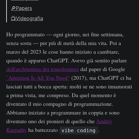
Archiving del change
2025
🔎Papers
2026
📺Videografia
2026
Ho programmato — ogni giorno, nei fine settimana,
senza sosta — per più di metà della mia vita. Poi a
marzo del 2023 le cose hanno iniziato a cambiare,
quando è apparso ChatGPT. Avevo già sentito parlare
dell'architettura dei transformers
dal paper di Google
"Attention Is All You Need"
(2017), ma ChatGPT ci ha
lasciati tutti a bocca aperta: molti se ne sono innamorati
a prima vista, me compreso. Da quel momento è
diventato il mio compagno di programmazione.
Abbiamo iniziato a programmare in coppia e sono
diventato uno dei pionieri di quello che
Andrej
Karpathy
ha battezzato
.
vibe coding