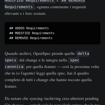
MODIFIED Requirements
## REMOVED
, ognuna contenente i requisiti
Requirements
rilevanti e i loro scenari.
## ADDED Requirements 

## MODIFIED Requirements

Quando archivi, OpenSpec prende quelle
delta
dal change e le integra nella
specs
spec
per quella feature — così la prossima volta
canonica
che tu (o l'agente) leggi quella spec, hai il quadro
completo di tutti i change che hanno toccato quella
feature.
Da notare che syncing /archiving crea ulteriori pending
Git change — quindi vale la pena farlo prima che la tua