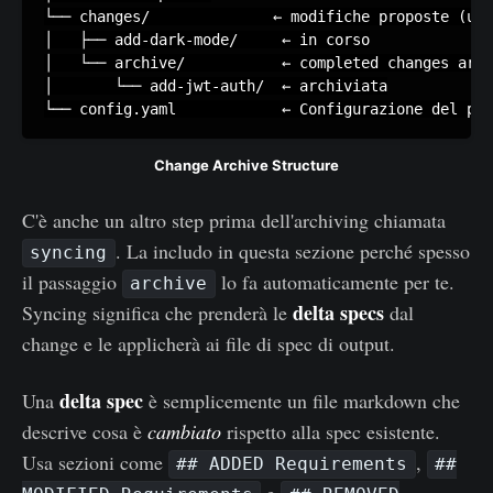
└── changes/              ← modifiche proposte (una
│   ├── add-dark-mode/     ← in corso

│   └── archive/           ← completed changes arch
│       └── add-jwt-auth/  ← archiviata

└── config.yaml            ← Configurazione del pro
Change Archive Structure
C'è anche un altro step prima dell'archiving chiamata
. La includo in questa sezione perché spesso
syncing
il passaggio
lo fa automaticamente per te.
archive
delta specs
Syncing significa che prenderà le
dal
change e le applicherà ai file di spec di output.
delta spec
Una
è semplicemente un file markdown che
descrive cosa è
cambiato
rispetto alla spec esistente.
Usa sezioni come
,
## ADDED Requirements
##
e