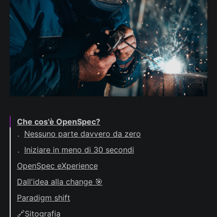
Che cos'è OpenSpec?
Nessuno parte davvero da zero
Iniziare in meno di 30 secondi
OpenSpec eXperience
Dall'idea alla change 🎯
Explore mode (Optional ma Potente!)
Paradigm shift
Anatomia di una change
🔗Sitografia