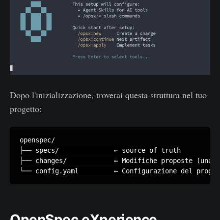
Dopo l'inizializzazione, troverai questa struttura nel tuo
progetto:
openspec/

├── specs/              ← source of truth

├── changes/            ← Modifiche proposte (una f
OpenSpec eXperience