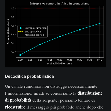
x
4.
7
0
0
4
\
\
t
e
x
t
Decodifica probabilistica
{
Un canale rumoroso non distrugge necessariamente
bi
distribuzione
l’informazione, infatti se conosciamo la
t
di probabilità
della sorgente, possiamo tentare di
/
ricostruire
il messaggio più probabile anche dopo che
si