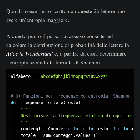
Quindi nessun testo scritto con queste 26 lettere può
avere un’entropia maggiore.
A questo punto il passo successivo consiste nel
calcolare la distribuzione di probabilità delle lettere in
Alice in Wonderland
e, a partire da essa, determinare
l’entropia secondo la formula di Shannon.
alfabeto 
=
"abcdefghijklmnopqrstuvwxyz"
def
 frequenze_lettere
(
testo
)
:
"""

    Restituisce la frequenza relativa di ogni letter
    """
    conteggi 
=
 Counter
(
c
for
c
in
 testo 
if
c
in
 alf
    totale 
=
 sum
(
conteggi
.
values
(
)
)