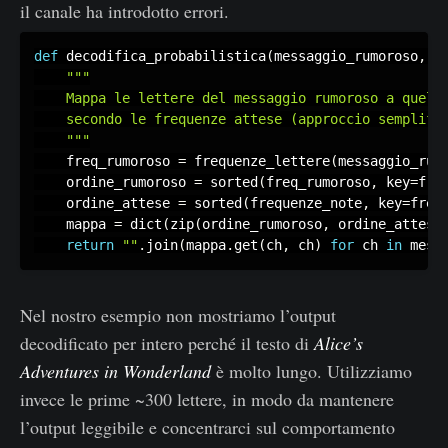
m
il canale ha introdotto errori.
b
def
 decodifica_probabilistica
(
messaggio_rumoroso
,
 f
ol
"""

o
    Mappa le lettere del messaggio rumoroso a quelle
}
    secondo le frequenze attese (approccio semplific
    """
    freq_rumoroso 
=
 frequenze_lettere
(
messaggio_rum
    ordine_rumoroso 
=
 sorted
(
freq_rumoroso
,
 key
=
fre
    ordine_attese 
=
 sorted
(
frequenze_note
,
 key
=
freq
    mappa 
=
 dict
(
zip
(
ordine_rumoroso
,
 ordine_attese
return
""
.
join
(
mappa
.
get
(
ch
,
 ch
)
for
 ch 
in
 mess
Nel nostro esempio non mostriamo l’output
decodificato per intero perché il testo di
Alice’s
Adventures in Wonderland
è molto lungo. Utilizziamo
invece le prime ~300 lettere, in modo da mantenere
l’output leggibile e concentrarci sul comportamento