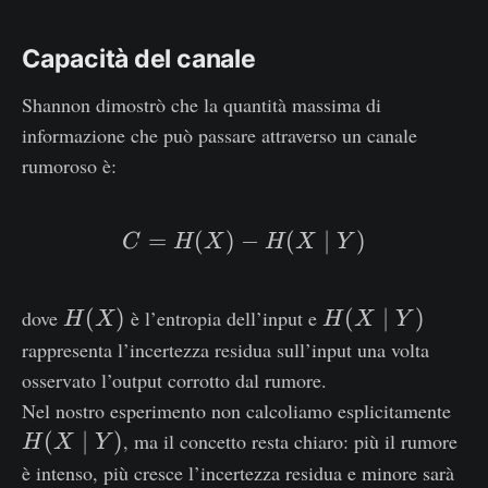
Capacità del canale
Shannon dimostrò che la quantità massima di
informazione che può passare attraverso un canale
rumoroso è:
=
(
)
−
C=H(X)−H(X∣Y)
(
∣
)
C
H
X
H
X
Y
H
H
(
)
(
∣
)
dove
è l’entropia dell’input e
H
X
H
X
Y
(
(
rappresenta l’incertezza residua sull’input una volta
X
X
osservato l’output corrotto dal rumore.
)
∣
H
Nel nostro esperimento non calcoliamo esplicitamente
Y
(
(
∣
)
, ma il concetto resta chiaro: più il rumore
H
X
Y
)
X
è intenso, più cresce l’incertezza residua e minore sarà