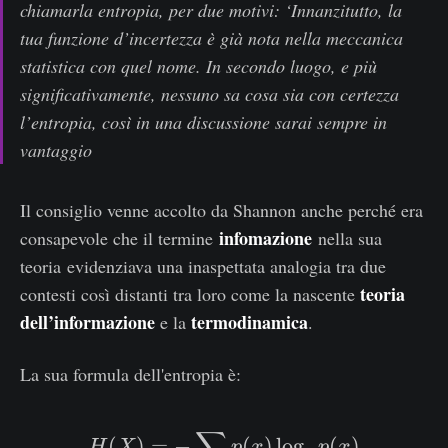
chiamarla entropia, per due motivi: ‘Innanzitutto, la
tua funzione d’incertezza è già nota nella meccanica
statistica con quel nome. In secondo luogo, e più
significativamente, nessuno sa cosa sia con certezza
l’entropia, così in una discussione sarai sempre in
vantaggio
Il consiglio venne accolto da Shannon anche perché era
infomazione
consapevole che il termine
nella sua
teoria evidenziava una inaspettata analogia tra due
teoria
contesti così distanti tra loro come la nascente
dell’informazione
termodinamica
e la
.
La sua formula dell'entropia è:
∑
H(X)= -\sum_{x} p(x) 
(
)
=
−
(
)
l
o
g
(
)
H
X
p
x
p
x