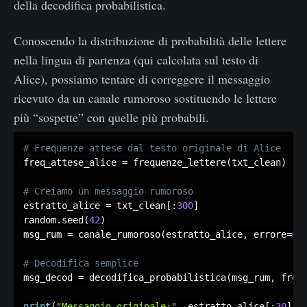
della decodifica probabilistica.
Conoscendo la distribuzione di probabilità delle lettere
nella lingua di partenza (qui calcolata sul testo di
Alice), possiamo tentare di correggere il messaggio
ricevuto da un canale rumoroso sostituendo le lettere
più “sospette” con quelle più probabili.
freq_attese_alice 
=
 frequenze_lettere
(
txt_clean
)
estratto_alice 
=
 txt_clean
[
:
300
]
random
.
seed
(
42
)
msg_rum 
=
 canale_rumoroso
(
estratto_alice
,
 errore
=
0.
msg_decod 
=
 decodifica_probabilistica
(
msg_rum
,
 freq
print
(
"Messaggio originale:"
,
 estratto_alice
[
:
30
]
+