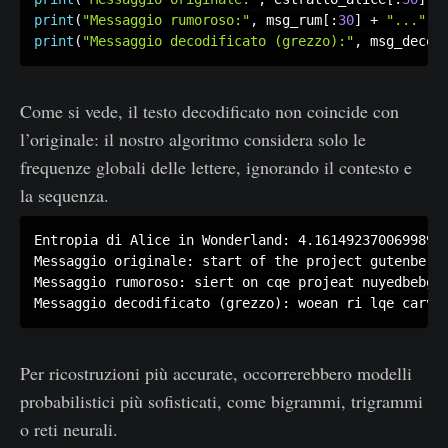
print
(
"Messaggio rumoroso:"
,
 msg_rum
[
:
30
]
+
"..."
)
print
(
"Messaggio decodificato (grezzo):"
,
 msg_decod
Come si vede, il testo decodificato non coincide con
l’originale: il nostro algoritmo considera solo le
frequenze globali delle lettere, ignorando il contesto e
la sequenza.
Entropia di Alice in Wonderland: 4.161492370069989

Messaggio originale: start of the project gutenberg.
Messaggio rumoroso: siert on cqe projeat nuyedbebg..
Per ricostruzioni più accurate, occorrerebbero modelli
probabilistici più sofisticati, come bigrammi, trigrammi
o reti neurali.