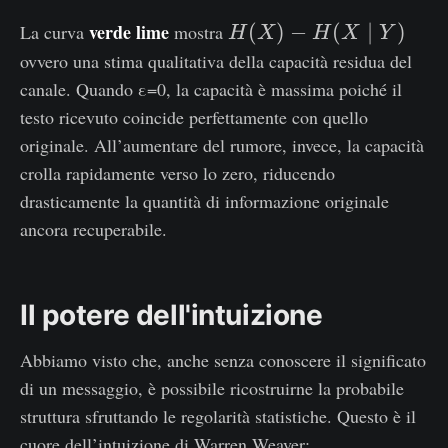
H
verde lime
(
)
−
(
∣
)
La curva
mostra
H
X
H
X
Y
(
ovvero una stima qualitativa della capacità residua del
X
canale. Quando ε=0, la capacità è massima poiché il
)
testo ricevuto coincide perfettamente con quello
−
originale. All’aumentare del rumore, invece, la capacità
H
crolla rapidamente verso lo zero, riducendo
(
drasticamente la quantità di informazione originale
X
ancora recuperabile.
∣
Y
)
Il potere dell'intuizione
Abbiamo visto che, anche senza conoscere il significato
di un messaggio, è possibile ricostruirne la probabile
struttura sfruttando le regolarità statistiche. Questo è il
cuore dell’intuizione di Warren Weaver: