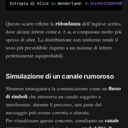
r
{
Entropia di Alice 
in
 Wonderland
:
4.161492370069989
o
2
x
}
ridondanza
Questo scarto riflette la
dell’inglese scritto,
4.
2
dove alcune lettere come
e
,
t
,
a
,
o
compaiono molto più
1
6
spesso di altre. La distribuzione non uniforme rende il
6
\
1
testo più prevedibile rispetto a un insieme di lettere
a
5
perfettamente equiprobabili.
p
\
p
\
r
Simulazione di un canale rumoroso
{
o
bi
x
flusso
Shannon immaginava la comunicazione come un
t
4.
di simboli
che attraversa un canale soggetto a
/
7
interferenze: durante il percorso, una parte del
si
0
messaggio può essere corrotta o alterata.
m
0
canale
Per visualizzare questo concetto, simuliamo un
b
4