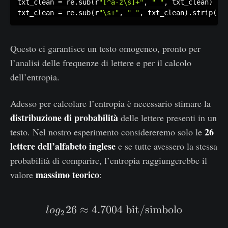
txt_clean 
=
 re
.
sub
(
r
"[^a-z\s]+"
,
" "
,
 txt_clean
)
txt_clean 
=
 re
.
sub
(
r
"\s+"
,
" "
,
 txt_clean
)
.
strip
(
)
Questo ci garantisce un testo omogeneo, pronto per
l’analisi delle frequenze di lettere e per il calcolo
dell’entropia.
Adesso per calcolare l’entropia è necessario stimare la
distribuzione di probabilità
delle lettere presenti in un
26
testo. Nel nostro esperimento considereremo solo le
lettere dell’alfabeto inglese
e se tutte avessero la stessa
probabilità di comparire, l’entropia raggiungerebbe il
massimo teorico
valore
:
26
≈
4.7004
log_{2} 26 \approx 4.7
bit/simbolo
l
o
g
2