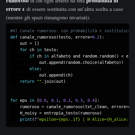
rumoroso
probabilità di
in cui ogni lettera ha una
ol
\
errore ε
o
di essere sostituita con un’altra scelta a caso
\
}
(mentre gli spazi rimangono invariati).
t
e
x
def
 canale_rumoroso
(
testo
,
 errore
=
0.2
)
:
t
    out 
=
[
]
{
for
 ch 
in
 testo
:
bi
if
 ch 
in
 alfabeto 
and
 random
.
random
(
)
<
 err
            out
.
append
(
random
.
choice
(
alfabeto
)
)
t
else
:
/
            out
.
append
(
ch
)
si
return
""
.
join
(
out
)
m
b
for
 eps 
in
[
0.0
,
0.1
,
0.2
,
0.3
,
0.4
]
:
ol
    rumoroso 
=
 canale_rumoroso
(
txt_clean
,
 errore
=
ep
o
    H_noisy 
=
 entropia_testo
(
rumoroso
)
}
print
(
f
"epsilon={eps:.1f} | H Alice={H_alice:.4