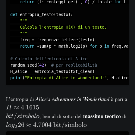
return
{
l
:
 conteggi
.
get
(
l
,
0
)
/
 totale 
for
 l 
in
def
 entropia_testo
(
testo
)
:
"""

    Calcola l'entropia H(X) di un testo.

    """
    freq 
=
 frequenze_lettere
(
testo
)
return
-
sum
(
p 
*
 math
.
log2
(
p
)
for
 p 
in
 freq
.
valu
random
.
seed
(
42
)
H_alice 
=
 entropia_testo
(
txt_clean
)
print
(
"Entropia di Alice in Wonderland:"
,
 H_alice
)
H
L’entropia di
Alice’s Adventures in Wonderland
è pari a
\
≈
4.1615
H
a
lo
/
massimo teorico
, ben al di sotto del
di
bi
t
s
imb
o
l
o
p
g
26
≈
4.7004
bit/simbolo
l
o
g
2
p
_