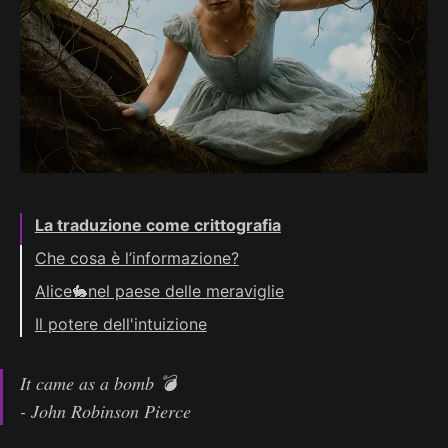
La traduzione come crittografia
Che cosa è l’informazione?
Alice🐇nel paese delle meraviglie
L'entropia di Alice🐇
Il potere dell'intuizione
Simulazione di un canale rumoroso
Decodifica probabilistica
It came as a bomb 💣
Capacità del canale
- John Robinson Pierce