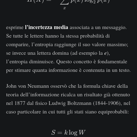
2
x
l’incertezza media
esprime
associata a un messaggio.
Se tutte le lettere hanno la stessa probabilità di
comparire, l’entropia raggiunge il suo valore massimo;
se invece una lettera domina (ad esempio la
e
),
l’entropia diminuisce. Questo concetto è fondamentale
per stimare quanta informazione è contenuta in un testo.
John von Neumann osservò che la formula chiave della
teoria dell’informazione ricalca un risultato già ottenuto
nel 1877 dal fisico Ludwig Boltzmann (1844-1906), nel
caso particolare in cui tutti gli stati siano equiprobabili:
=
S = k \log W
l
o
g
S
k
W