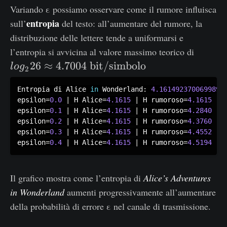
Variando ε possiamo osservare come il rumore influisca
entropia
sull’
del testo: all’aumentare del rumore, la
distribuzione delle lettere tende a uniformarsi e
lo
l’entropia si avvicina al valore massimo teorico di
g
26
≈
4.7004
bit/simbolo
l
o
g
2
_
{
Entropia di Alice 
in
 Wonderland
:
4.161492370069989
epsilon
=
0.0
|
 H Alice
=
4.1615
|
 H rumoroso
=
4.1615
2
epsilon
=
0.1
|
 H Alice
=
4.1615
|
 H rumoroso
=
4.2840
}
epsilon
=
0.2
|
 H Alice
=
4.1615
|
 H rumoroso
=
4.3760
2
epsilon
=
0.3
|
 H Alice
=
4.1615
|
 H rumoroso
=
4.4552
6
epsilon
=
0.4
|
 H Alice
=
4.1615
|
 H rumoroso
=
4.5194
\
a
Il grafico mostra come l’entropia di
Alice’s Adventures
p
in Wonderland
aumenti progressivamente all’aumentare
p
della probabilità di errore ε nel canale di trasmissione.
r
o