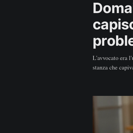
Domai
capisc
probl
L'avvocato era l
stanza che capiv