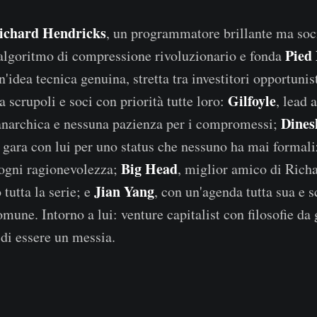
ichard Hendricks
, un programmatore brillante ma soc
Pied 
algoritmo di compressione rivoluzionario e fonda
n'idea tecnica genuina, stretta tra investitori opportunis
Gilfoyle
 scrupoli e soci con priorità tutte loro:
, lead 
Dines
anarchica e nessuna pazienza per i compromessi;
gara con lui per uno status che nessuno ha mai formal
Big Head
 ogni ragionevolezza;
, miglior amico di Rich
Jian Yang
 tutta la serie; e
, con un'agenda tutta sua e s
omune. Intorno a lui: venture capitalist con filosofie da
di essere un messia.