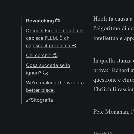
Hooli fa causa a
Rewatching 📺
l'algoritmo di c
Domain Expert: non è chi
intellettuale app
capisce l'LLM. È chi
capisce il problema 🎯
Chi cerchi? 🤔
In quella stanza 
Cosa succede se lo
prova: Richard a
ignori? 🤔
questione è chiu
Il rischio Gavin
We're making the world a
Belson
Ehrlich li rassic
better place.
Se sei Richard, hai
🔗Sitografia
già la risposta — e la
2015
Pete Monahan, l'
ignori
2017
Il giudizio che non
2018
puoi sostituire
Perché?