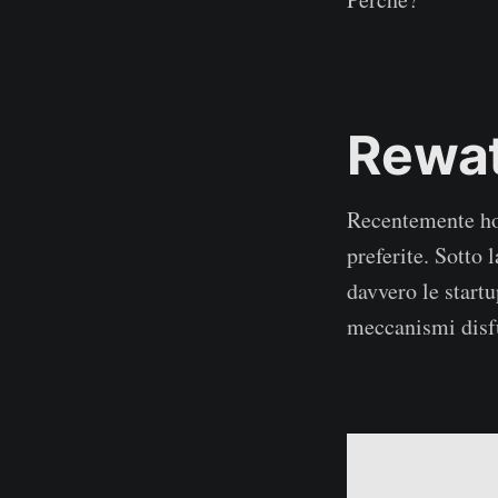
2023
Rewat
Recentemente ho
preferite. Sotto
davvero le startu
meccanismi disfu