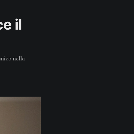
e il
'unico nella