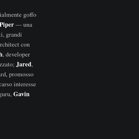
ialmente goffo
Piper
— una
ti, grandi
architect con
h
, developer
Jared
izzato;
,
ard, promosso
carso interesse
Gavin
 guru,