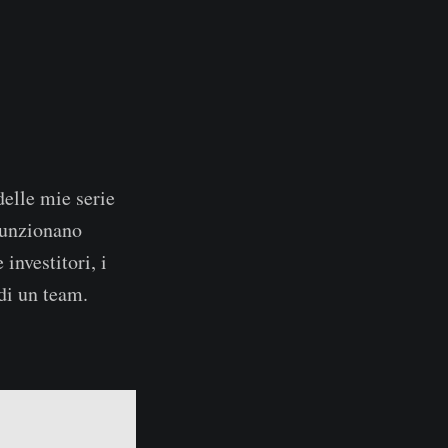
elle mie serie
 funzionano
investitori, i
di un team.