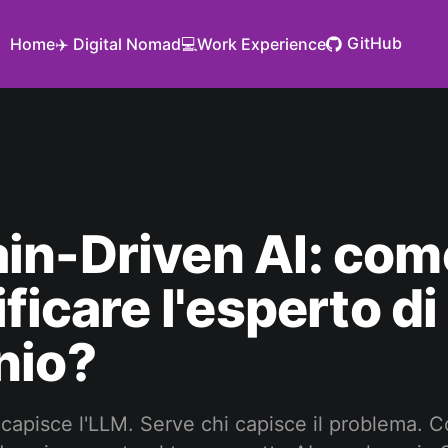
GitHub
Home
✈️ Digital Nomad
💻Work Experience
in-Driven AI: com
ificare l'esperto di
nio?
capisce l'LLM. Serve chi capisce il problema. 