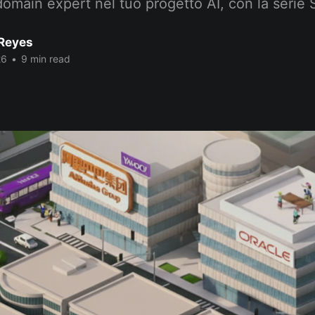
 domain expert nel tuo progetto AI, con la serie S
Reyes
26
•
9 min read