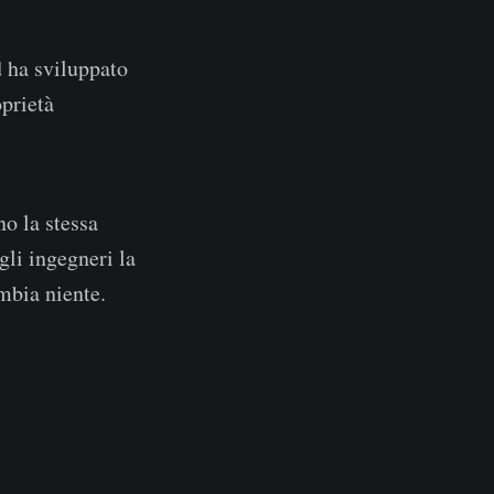
d ha sviluppato
oprietà
no la stessa
gli ingegneri la
mbia niente.