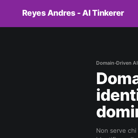
Reyes Andres - AI Tinkerer
Domain-Driven AI
Doma
ident
domi
Non serve chi 