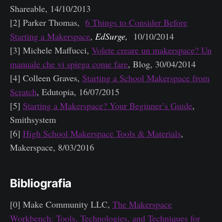
Shareable, 14/10/2013
[2] Parker Thomas,
6 Things to Consider Before
Starting a Makerspace
,
EdSurge,
10/10/2014
[3] Michele Maffucci,
Volete creare un makerspace? Un
manuale che vi spiega come fare
, Blog, 30/04/2014
[4] Colleen Graves,
Starting a School Makerspace from
Scratch
, Edutopia, 16/07/2015
[5]
Starting a Makerspace? Your Beginner’s Guide
,
Smithsystem
[6]
High School Makerspace Tools & Materials
,
Makerspace, 8/03/2016
Bibliografia
[0] Make Community LLC,
The Makerspace
Workbench: Tools, Technologies, and Techniques for