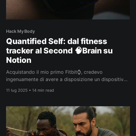
Hack My Body
Quantified Self: dal fitness
tracker al Second 🧠Brain su
Notion
Acquistando il mio primo Fitbit⌚, credevo
ingenuamente di avere a disposizione un dispositivo
quasi scientifico. Pensavo potesse aiutarmi a
11 lug 2025 • 14 min read
conoscermi meglio, a capire con precisione quante
calorie brucio🔥. Ma posso davvero fidarmi dei dati
che mostra? 🤔 Questo è stato il punto di partenza
del mio articolo "Quantified Self: l’