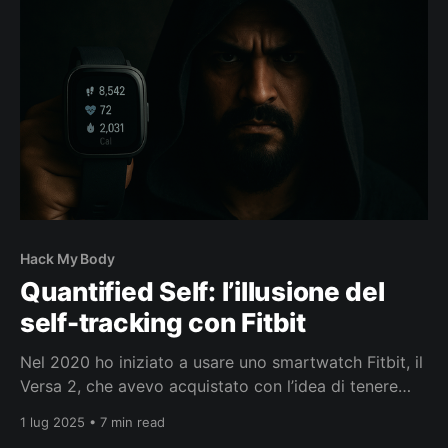
sempre più dolorante (“Dal street food al
Hack My Body
Quantified Self: l’illusione del
self-tracking con Fitbit
Nel 2020 ho iniziato a usare uno smartwatch Fitbit, il
Versa 2, che avevo acquistato con l’idea di tenere
sotto controllo attività fisica e salute. Fin da subito,
1 lug 2025 • 7 min read
però, mi sono chiesto quanto potessi davvero fidarmi