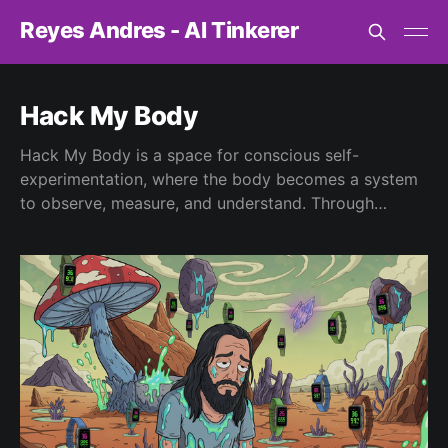
Reyes Andres - AI Tinkerer
Hack My Body
Hack My Body is a space for conscious self-
experimentation, where the body becomes a system
to observe, measure, and understand. Through
quantified self practices, sleep, training, nutrition,
sensors, imperfect data, and critical introspection,
this tag collects personal experiments exploring how
technology, habits, and context shape physical and
mental performance. Not to optimize at all costs, but
to better understand what it means to inhabit a body
in the age of data.