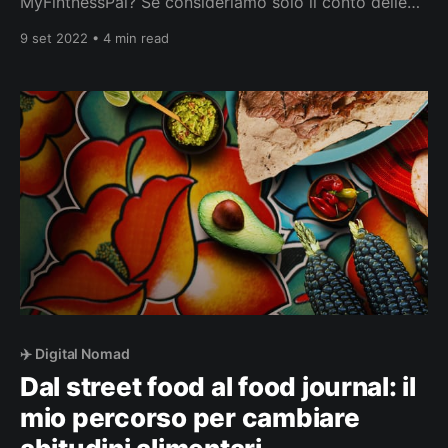
MyFintnessPal? Se consideriamo solo il conto delle
calorie nella nostra dieta questa è la strada sicura per
9 set 2022 • 4 min read
il fallimento, soprattutto se viviamo in un ambiente
orientato al consumo eccessivo. Basta aprire il
frigorifero e fra un bibita gassata e l’
✈️ Digital Nomad
Dal street food al food journal: il
mio percorso per cambiare