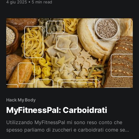
4 giu 2025 • 5 min read
aprile 2010. Già da tempo si sperimentavano forme
di autoanalisi attraverso il monitoraggio di parametri
corporei e comportamentali. Tuttavia, è nel
Hack My Body
MyFitnessPal: Carboidrati
Utilizzando MyFitnessPal mi sono reso conto che
spesso parliamo di zuccheri e carboidrati come se
fossero sinonimi, ne nasce così una grande