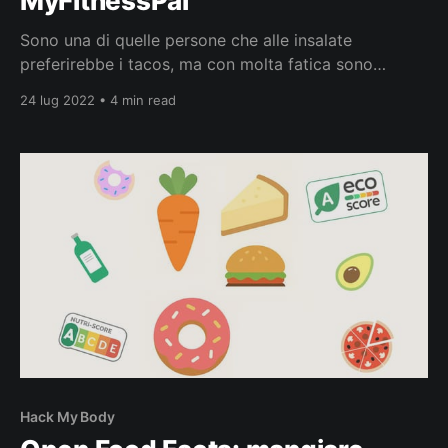
MyFitnessPal
Sono una di quelle persone che alle insalate
preferirebbe i tacos, ma con molta fatica sono
riuscito a mantenere un peso stabile per molti anni.
24 lug 2022 • 4 min read
Spesso cerco di non mangiare qualsiasi cosa mi
faccia gola, ma cedo alla tentazione promettendo
che il giorno dopo farò il bravo, ma poi succede
Hack My Body