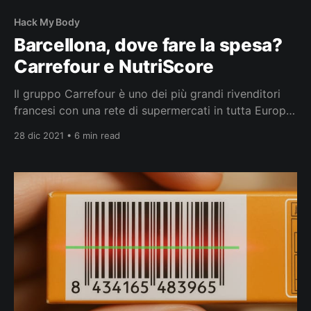
Hack My Body
Barcellona, dove fare la spesa?
Carrefour e NutriScore
Il gruppo Carrefour è uno dei più grandi rivenditori
francesi con una rete di supermercati in tutta Europa,
tra cui la Spagna. Mi capita così di andare spesso a
28 dic 2021 • 6 min read
fare la spesa all’ipermercato di Glòries che mi risulta
facile da raggiungere a piedi da Poblenou. Tra gli
scaffali non