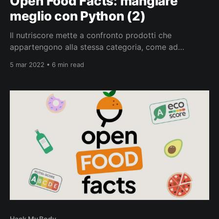
Open Food Facts: mangiare
meglio con Python (2)
Il nutriscore mette a confronto prodotti che
appartengono alla stessa categoria, come ad
esempio biscotti, lattine di cola, marmellate,
5 mar 2022 • 6 min read
cioccolata. Aspetto, questo, non facile da
comprendere a una prima occhiata e che a volte crea
molta confusione. Mangiare Meglio E’ davvero
difficile immaginare un mondo senza codici a barre,
nel
Hack My Body