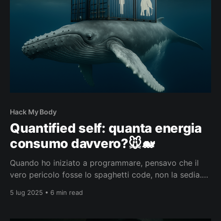
Hack My Body
Quantified self: quanta energia
consumo davvero?🐭🐋
Quando ho iniziato a programmare, pensavo che il
vero pericolo fosse lo spaghetti code, non la sedia.
Ma con il passare dei giorni, mi sono ritrovato
5 lug 2025 • 6 min read
intrappolato in una routine fatta di click, bug,
caffeina ed empanadas di troppo… e con la schiena