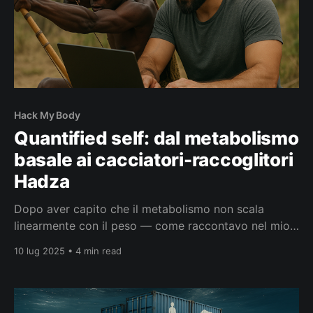
Hack My Body
Quantified self: dal metabolismo
basale ai cacciatori-raccoglitori
Hadza
Dopo aver capito che il metabolismo non scala
linearmente con il peso — come raccontavo nel mio
ultimo articolo sulla legge di Kleiber — resta ancora
10 lug 2025 • 4 min read
una domanda senza risposta: quanta energia
consumo, in concreto, durante la mia giornata fatta
di codice, bug ed empanadas? La respirazione come
combustione la respiration est