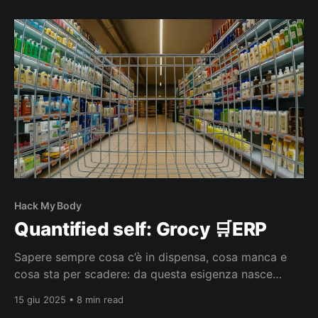
dei dati che registrava. Le calorie bruciate🔥, in
particolare, mi hanno sempre lasciato
Hack My Body
Quantified self: Grocy 🛒ERP
Sapere sempre cosa c’è in dispensa, cosa manca e
cosa sta per scadere: da questa esigenza nasce
Grocy ERP, un sistema open source sviluppato dal
15 giu 2025 • 8 min read
software engineer Bernd Bestel con l’obiettivo di