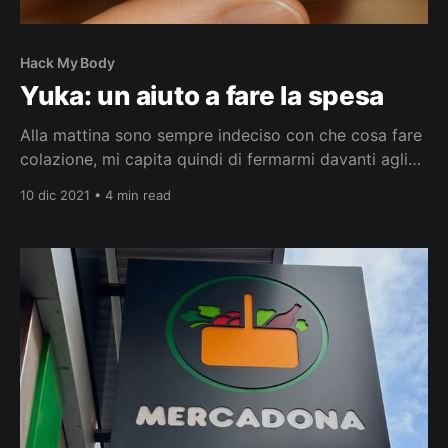
Hack My Body
Yuka: un aiuto a fare la spesa
Alla mattina sono sempre indeciso con che cosa fare
colazione, mi capita quindi di fermarmi davanti agli
scaffali de “La Salumeria” a Poblenou (Barcellona)
10 dic 2021 • 4 min read
alla ricerca di qualcosa di sano che mangiavo anche
in Italia. Mi ritrovo così a leggere le tabelle
nutrizionali di un prodotto che vorrei acquistare, ma