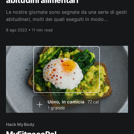
abitudini alimentari
Le nostre giornate sono segnate da una serie di gesti
abitudinari, molti dei quali eseguiti in modo
automatico e inconsapevole come quelle legate al
8 ago 2022 • 11 min read
cibo, ad esempio svegliarsi alla mattina e non fare
colazione. Come cambiare le cattive abitudini
alimentari? Che cosa sono le abitudini? L’abitudine è
la grande
Hack My Body