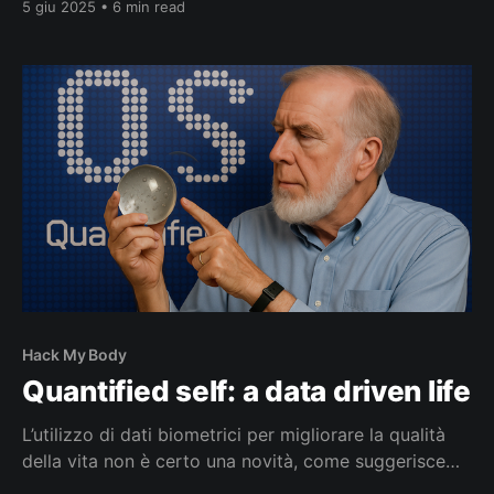
5 giu 2025 • 6 min read
Originariamente, la caloria era un'unità di misura
oscura, familiare solo ai chimici e fisici per misurare
l'energia necessaria al funzionamento delle macchine
Hack My Body
Quantified self: a data driven life
L’utilizzo di dati biometrici per migliorare la qualità
della vita non è certo una novità, come suggerisce
già l’articolo "The Data-Driven Life" pubblicato il 28