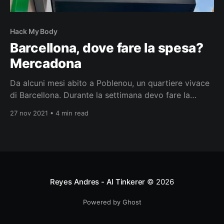
Hack My Body
Barcellona, dove fare la spesa?
Mercadona
Da alcuni mesi abito a Poblenou, un quartiere vivace
di Barcellona. Durante la settimana devo fare la
spesa, un’attività che alterna piacere e fastidio, a
27 nov 2021 • 4 min read
seconda della mia agenda lavorativa. La città offre
una vasta scelta di supermercati e mercati
ortofrutticoli. Uno dei miei supermercati preferiti è
Mercadona, un’
Reyes Andres - AI Tinkerer
© 2026
Powered by Ghost