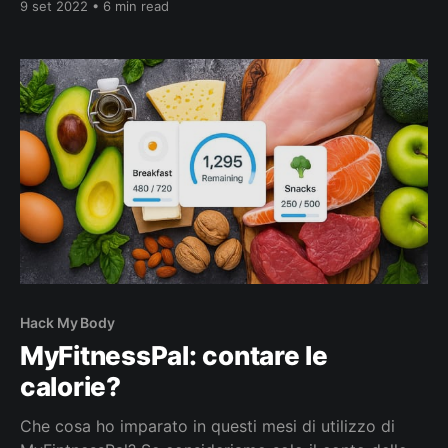
9 set 2022 • 6 min read
confusione e si finisce per usare questi termini in
modo improprio e casuale. Zuccheri o carboidrati?
Carboidrati è il nome usato dai chimici per definire un
insieme di
Hack My Body
MyFitnessPal: contare le
calorie?
Che cosa ho imparato in questi mesi di utilizzo di