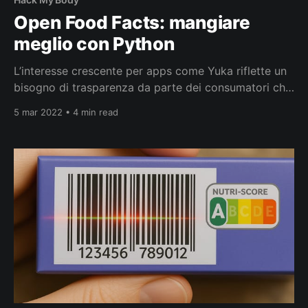
Open Food Facts: mangiare
meglio con Python
L’interesse crescente per apps come Yuka riflette un
bisogno di trasparenza da parte dei consumatori che
vogliono sapere di più sugli alimenti che acquistano e
5 mar 2022 • 4 min read
mangiano. Sul fronte alimentare oltre Yuka c’è il
progetto collaborativo Open Food Facts per facilitare
la comprensione delle etichette alimentari come
sostenuto dal