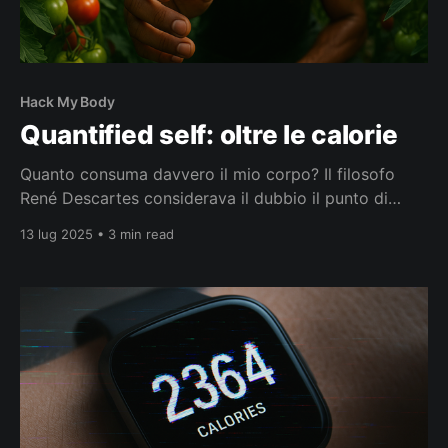
Hack My Body
Quantified self: oltre le calorie
Quanto consuma davvero il mio corpo? Il filosofo
René Descartes considerava il dubbio il punto di
partenza di ogni conoscenza solida. Non un gesto di
13 lug 2025 • 3 min read
sfiducia, ma un metodo: mettere in discussione ciò
che si crede di sapere per arrivare a qualcosa di più
certo. “Calorie in, Calorie out”: osservare,