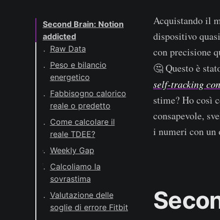
Acquistando il 
Second Brain: Notion
dispositivo quas
addicted
Raw Data
con precisione q
Peso e bilancio
🤔 Questo è stat
energetico
self-tracking con
Fabbisogno calorico
stime? Ho così c
reale o predetto
consapevole, sve
Come calcolare il
i numeri con un 
reale TDEE?
Weekly Gap
Calcoliamo la
sovrastima
Secon
Valutazione delle
soglie di errore Fitbit