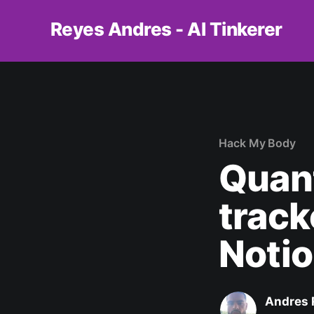
Reyes Andres - AI Tinkerer
Hack My Body
Quant
track
Noti
Andres 