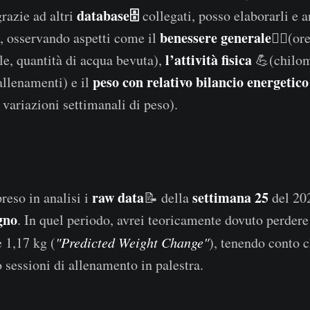
database🗄️
grazie ad altri
collegati, posso elaborarli e a
benessere generale
, osservando aspetti come il
🧘‍♂️(o
l’attività fisica
e, quantità di acqua bevuta),
💪(chilome
peso con relativo bilancio energetico
allenamenti) e il
 variazioni settimanali di peso).
raw data
settimana 25
preso in analisi i
📝 della
del 202
gno
. In quel periodo, avrei teoricamente dovuto perdere 
 1,17 kg (
"Predicted Weight Change"
), tenendo conto c
 sessioni di allenamento in palestra.