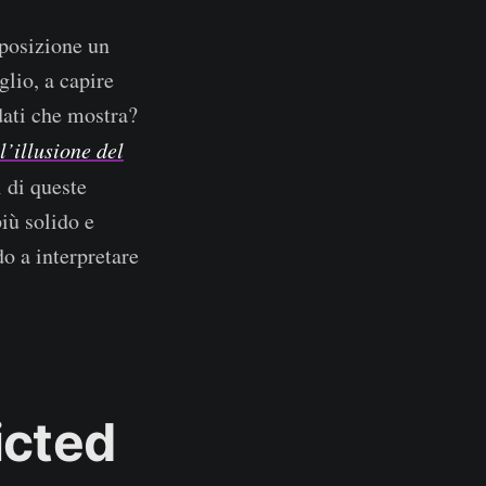
posizione un
lio, a capire
dati che mostra?
l’illusione del
 di queste
iù solido e
o a interpretare
icted