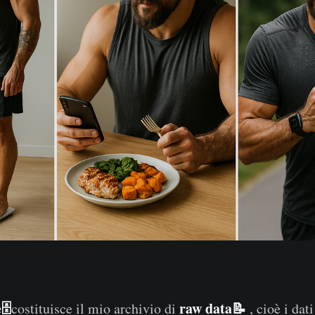
️
raw data📝
costituisce il mio archivio di
, cioè i dat