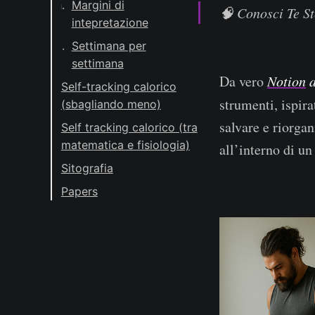
Margini di
🧠 Conosci Te St
intepretazione
Settimana per
settimana
Da vero
Notion
a
Self-tracking calorico
strumenti, ispira
(sbagliando meno)
salvare e riorgan
Self tracking calorico (tra
matematica e fisiologia)
all’interno di u
Sitografia
Papers