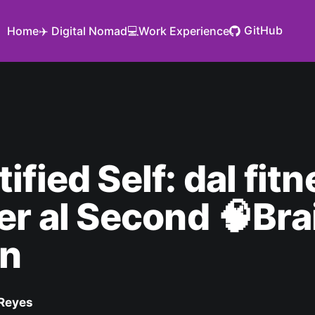
GitHub
Home
✈️ Digital Nomad
💻Work Experience
ified Self: dal fit
er al Second 🧠Bra
on
Reyes