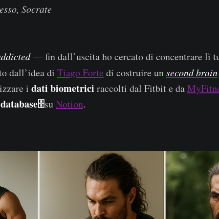
esso, Socrate
ddicted
— fin dall’uscita ho cercato di concentrare lì tu
to dall’idea di
Tiago Forte
di costruire un
second brain
dati biometrici
izzare i
raccolti dal Fitbit e da
MyFitn
database🗄️
n
su
Notion
.