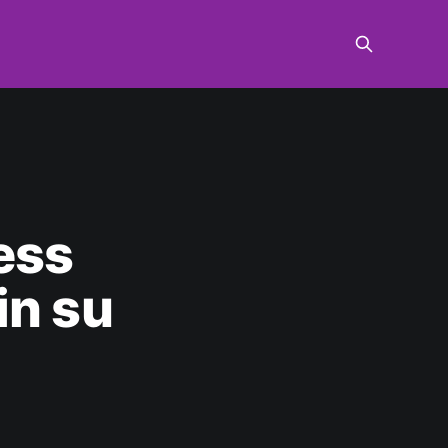
ness
in su