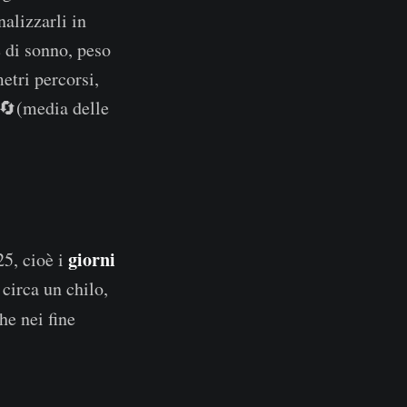
nalizzarli in
re di sonno, peso
tri percorsi,
🔄(media delle
giorni
5, cioè i
circa un chilo,
he nei fine