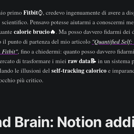
Fitbit
mio primo
⌚, credevo ingenuamente di avere a dis
i scientifico. Pensavo potesse aiutarmi a conoscermi meg
calorie brucio🔥
uante
. Ma posso davvero fidarmi dei 
o il punto di partenza del mio articolo
"Quantified Self: 
 Fitbit"
, fino a chiedermi: quanto posso davvero fidarmi
raw data📝
ercato di trasformare i miei
in un sistema p
self-tracking calorico
lando le illusioni del
e imparand
occhio più critico.
d Brain: Notion add