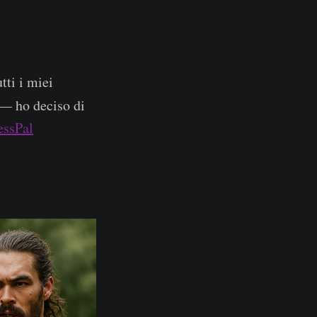
tti i miei
— ho deciso di
essPal