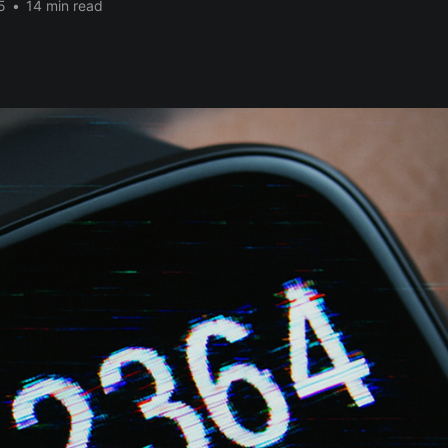
5
•
14 min read