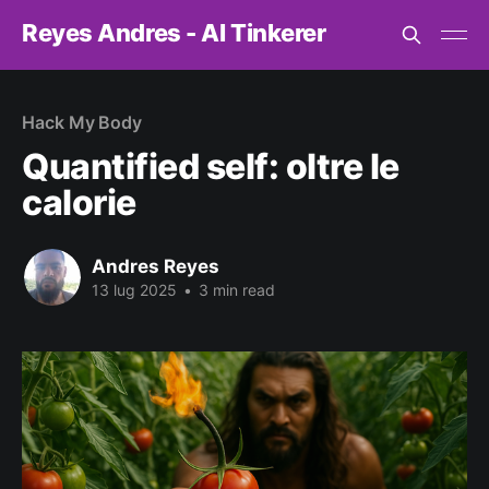
Reyes Andres - AI Tinkerer
Hack My Body
Quantified self: oltre le
calorie
Andres Reyes
13 lug 2025
•
3 min read