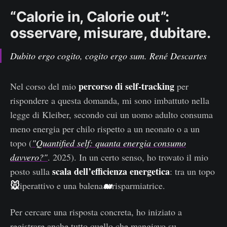
“Calorie in, Calorie out”:
osservare, misurare, dubitare.
Dubito ergo cogito, cogito ergo sum. René Descartes
percorso di self-tracking
Nel corso del mio
per
rispondere a questa domanda, mi sono imbattuto nella
legge di Kleiber, secondo cui un uomo adulto consuma
meno energia per chilo rispetto a un neonato o a un
topo (
"Quantified self: quanta energia consumo
davvero?"
. 2025). In un certo senso, ho trovato il mio
scala dell’efficienza energetica
posto sulla
: tra un topo
🐭
🐋
iperattivo e una balena
risparmiatrice.
Per cercare una risposta concreta, ho iniziato a
registrare anche tutto quello che mangiavo su