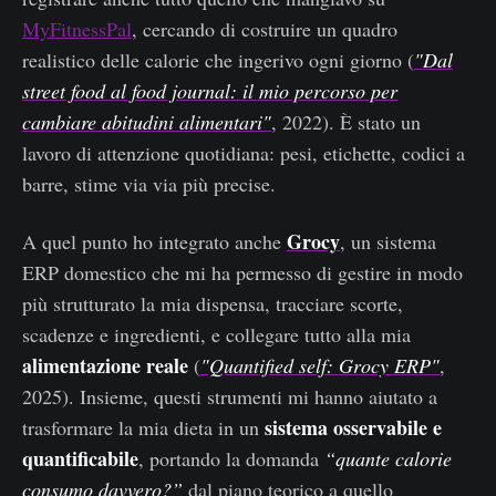
MyFitnessPal
, cercando di costruire un quadro
realistico delle calorie che ingerivo ogni giorno (
"Dal
street food al food journal: il mio percorso per
cambiare abitudini alimentari"
, 2022). È stato un
lavoro di attenzione quotidiana: pesi, etichette, codici a
barre, stime via via più precise.
Grocy
A quel punto ho integrato anche
, un sistema
ERP domestico che mi ha permesso di gestire in modo
più strutturato la mia dispensa, tracciare scorte,
scadenze e ingredienti, e collegare tutto alla mia
alimentazione reale
(
"Quantified self: Grocy ERP"
,
2025). Insieme, questi strumenti mi hanno aiutato a
sistema osservabile e
trasformare la mia dieta in un
quantificabile
, portando la domanda
“quante calorie
consumo davvero?”
dal piano teorico a quello