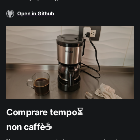
Open in Github
Comprare tempo
⏳
non caffè
☕