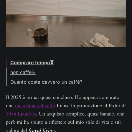
Comprare tempo⏳
non caffè☕
Il caffè non è il punto
Quanto costa davvero un caffè?
Un caffè al giorno
Il 2025 è ormai quasi concluso. Ho appena comprato
una
macchina del caffè
Imusa in promozione al Éxito di
Viva Laureles
. Un acquisto semplice, quasi banale, che
però mi ha spinto a riflettere sul mio stile di vita e sul
valore del
frugal living
.